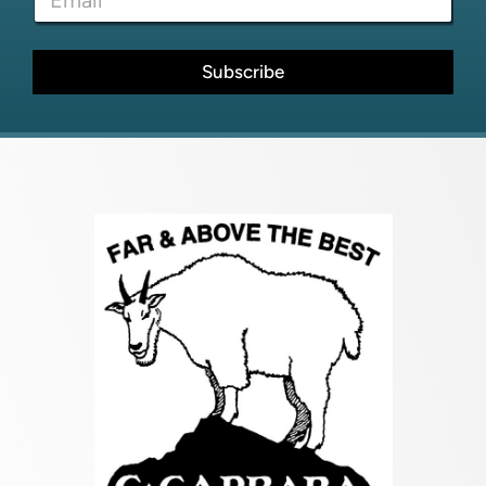
m
m
a
e
i
N
l
Subscribe
a
*
m
e
E
m
a
i
l